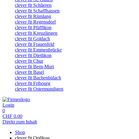
clever fit Schlieren
clever fit Schaffhausen
clever fit Rümlang
clever fit Regensdorf
clever fit Pfäffikon
clever fit Kreuzlingen
clever fit Goldach
clever fit Frauenfeld
clever fit Emmenbrücke
clever fit Dietlikon
clever fit Chur
clever fit Bern-Muri
clever fit Basel
clever fit Bachenbülach
clever fit Fribourg
clever fit Ostermundigen
Login
0
CHF
0.00
Direkt zum Inhalt
Shop
clever fit Opfikon