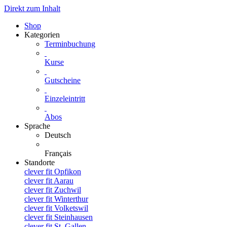
Direkt zum Inhalt
Shop
Kategorien
Terminbuchung
Kurse
Gutscheine
Einzeleintritt
Abos
Sprache
Deutsch
Français
Standorte
clever fit Opfikon
clever fit Aarau
clever fit Zuchwil
clever fit Winterthur
clever fit Volketswil
clever fit Steinhausen
clever fit St. Gallen