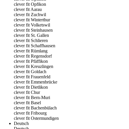
clever fit Opfikon
clever fit Aarau
clever fit Zuchwil
clever fit Winterthur
clever fit Volketswil
clever fit Steinhausen
clever fit St. Gallen
clever fit Schlieren
clever fit Schaffhausen
clever fit Rümlang
clever fit Regensdorf
clever fit Pfäffikon
clever fit Kreuzlingen
clever fit Goldach
clever fit Frauenfeld
clever fit Emmenbrücke
clever fit Dietlikon
clever fit Chur
clever fit Bern-Muri
clever fit Basel
clever fit Bachenbülach
clever fit Fribourg
clever fit Ostermundigen
Deutsch
Deutsch