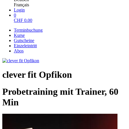
Français
Login
0
CHF
0.00
Terminbuchung
Kurse
Gutscheine
Einzeleintritt
Abos
clever fit Opfikon
Probetraining mit Trainer, 60
Min