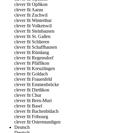
clever fit Opfikon
clever fit Aarau
clever fit Zuchwil
clever fit Winterthur
clever fit Volketswil
clever fit Steinhausen
clever fit St. Gallen
clever fit Schlieren
clever fit Schaffhausen
clever fit Rümlang
clever fit Regensdorf
clever fit Pfäffikon
clever fit Kreuzlingen
clever fit Goldach
clever fit Frauenfeld
clever fit Emmenbrücke
clever fit Dietlikon
clever fit Chur
clever fit Bern-Muri
clever fit Basel
clever fit Bachenbülach
clever fit Fribourg
clever fit Ostermundigen
Deutsch
Deutsch