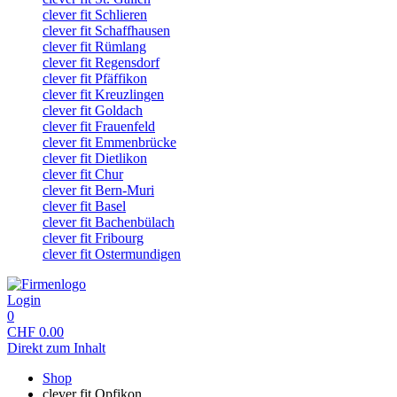
clever fit Schlieren
clever fit Schaffhausen
clever fit Rümlang
clever fit Regensdorf
clever fit Pfäffikon
clever fit Kreuzlingen
clever fit Goldach
clever fit Frauenfeld
clever fit Emmenbrücke
clever fit Dietlikon
clever fit Chur
clever fit Bern-Muri
clever fit Basel
clever fit Bachenbülach
clever fit Fribourg
clever fit Ostermundigen
Login
0
CHF
0.00
Direkt zum Inhalt
Shop
clever fit Opfikon