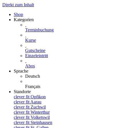
Direkt zum Inhalt
Shop
Kategorien
Terminbuchung
Kurse
Gutscheine
Einzeleintritt
Abos
Sprache
Deutsch
Français
Standorte
clever fit Opfikon
clever fit Aarau
clever fit Zuchwil
clever fit Winterthur
clever fit Volketswil
clever fit Steinhausen
clever fit St. Gallen