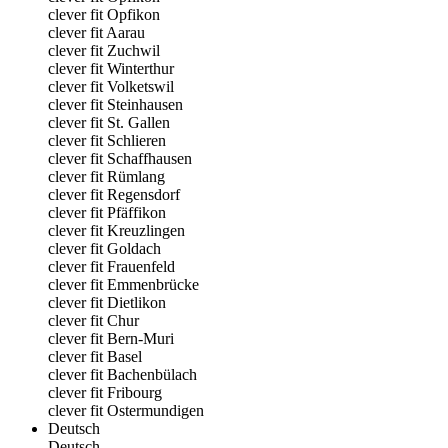
clever fit Opfikon
clever fit Aarau
clever fit Zuchwil
clever fit Winterthur
clever fit Volketswil
clever fit Steinhausen
clever fit St. Gallen
clever fit Schlieren
clever fit Schaffhausen
clever fit Rümlang
clever fit Regensdorf
clever fit Pfäffikon
clever fit Kreuzlingen
clever fit Goldach
clever fit Frauenfeld
clever fit Emmenbrücke
clever fit Dietlikon
clever fit Chur
clever fit Bern-Muri
clever fit Basel
clever fit Bachenbülach
clever fit Fribourg
clever fit Ostermundigen
Deutsch
Deutsch