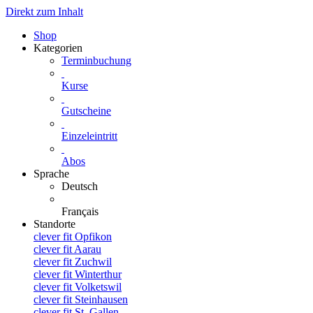
Direkt zum Inhalt
Shop
Kategorien
Terminbuchung
Kurse
Gutscheine
Einzeleintritt
Abos
Sprache
Deutsch
Français
Standorte
clever fit Opfikon
clever fit Aarau
clever fit Zuchwil
clever fit Winterthur
clever fit Volketswil
clever fit Steinhausen
clever fit St. Gallen