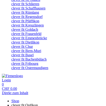
clever fit Schlieren
clever fit Schaffhausen
clever fit Rümlang
clever fit Regensdorf
clever fit Pfäffikon
clever fit Kreuzlingen
clever fit Goldach
clever fit Frauenfeld
clever fit Emmenbrücke
clever fit Dietlikon
clever fit Chur
clever fit Bern-Muri
clever fit Basel
clever fit Bachenbülach
clever fit Fribourg
clever fit Ostermundigen
Login
0
CHF
0.00
Direkt zum Inhalt
Shop
clever fit Opfikon