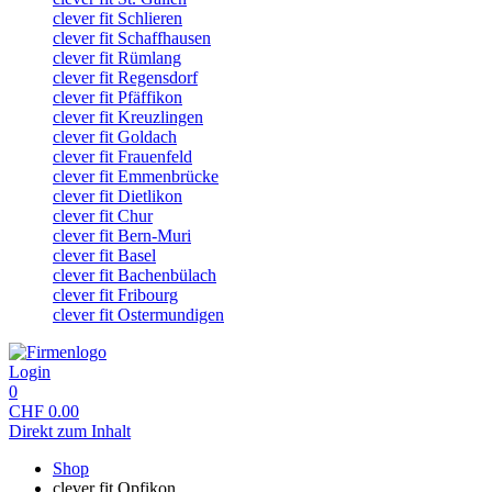
clever fit Schlieren
clever fit Schaffhausen
clever fit Rümlang
clever fit Regensdorf
clever fit Pfäffikon
clever fit Kreuzlingen
clever fit Goldach
clever fit Frauenfeld
clever fit Emmenbrücke
clever fit Dietlikon
clever fit Chur
clever fit Bern-Muri
clever fit Basel
clever fit Bachenbülach
clever fit Fribourg
clever fit Ostermundigen
Login
0
CHF
0.00
Direkt zum Inhalt
Shop
clever fit Opfikon