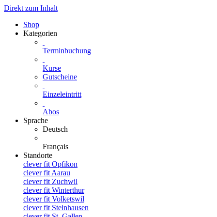
Direkt zum Inhalt
Shop
Kategorien
Terminbuchung
Kurse
Gutscheine
Einzeleintritt
Abos
Sprache
Deutsch
Français
Standorte
clever fit Opfikon
clever fit Aarau
clever fit Zuchwil
clever fit Winterthur
clever fit Volketswil
clever fit Steinhausen
clever fit St. Gallen