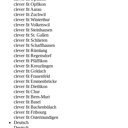
clever fit Opfikon
clever fit Aarau
clever fit Zuchwil
clever fit Winterthur
clever fit Volketswil
clever fit Steinhausen
clever fit St. Gallen
clever fit Schlieren
clever fit Schaffhausen
clever fit Rümlang
clever fit Regensdorf
clever fit Pfäffikon
clever fit Kreuzlingen
clever fit Goldach
clever fit Frauenfeld
clever fit Emmenbrücke
clever fit Dietlikon
clever fit Chur
clever fit Bern-Muri
clever fit Basel
clever fit Bachenbülach
clever fit Fribourg
clever fit Ostermundigen
Deutsch
Deutsch